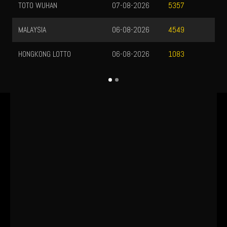
TOTO WUHAN
07-08-2026
5357
MALAYSIA
06-08-2026
4549
HONGKONG LOTTO
06-08-2026
1083