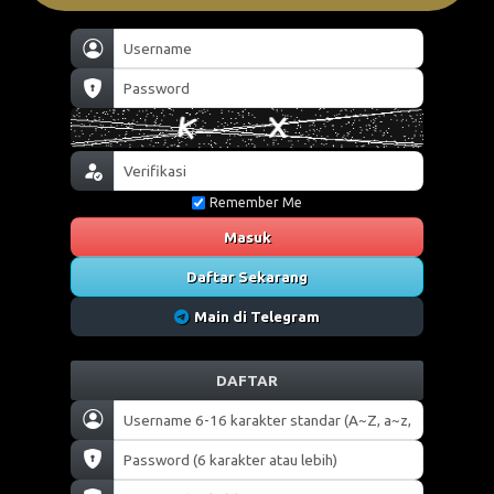
Remember Me
Masuk
Daftar Sekarang
Main di Telegram
DAFTAR