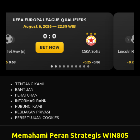
UEFA EUROPA LEAGUE QUALIFIERS
August 7, 2026 — 00:00 WIB
0 : 0
Previous
Next
BET NOW
Lincoln Red Imps (n)
Omonia Nicosia
-0.75
-0.86
0.75
0.68
TENTANG KAMI
BANTUAN
PERATURAN
INFORMASI BANK
HUBUNGI KAMI
KEBIJAKAN PRIVASI
PERSETUJUAN COOKIES
Memahami Peran Strategis WIN805