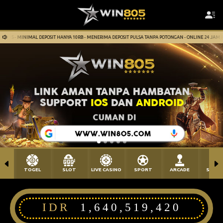
- MINIMAL DEPOSIT HANYA 10RB - MENERIMA DEPOSIT PULSA TANPA POTONGAN - ONLINE 24 JAM FAST R
TOGEL
SLOT
LIVE CASINO
SPORT
ARCADE
SABU
IDR
1,640,559,908