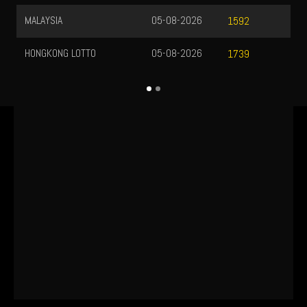
MALAYSIA
05-08-2026
1592
HONGKONG LOTTO
05-08-2026
1739